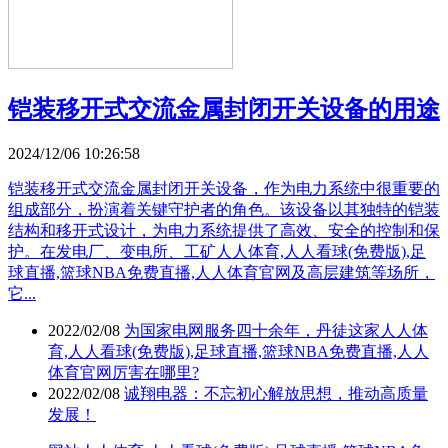
铠装移开式交流金属封闭开关设备的用途
2024/12/06 10:26:58
铠装移开式交流金属封闭开关设备，作为电力系统中很重要的
组成部分，扮演着关键守护者的角色。该设备以其独特的铠装
结构和移开式设计，为电力系统提供了高效、安全的控制和保
护。在发电厂、变电所、工矿人人体育,人人看球(免费版),足
球直播,篮球NBA免费直播,人人体育官网及高层建筑等场所，
它...
2022/02/08
为国家电网服务四十余年，丹徒这家人人体
育,人人看球(免费版),足球直播,篮球NBA免费直播,人人
体育官网厉害在哪里?
2022/02/08
诚翔电器：不忘初心解放思想，推动高质量
发展！