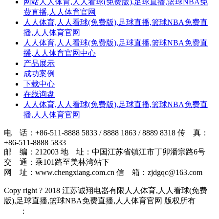
网站人人体育,人人看球(免费版),足球直播,篮球NBA免
费直播,人人体育官网
人人体育,人人看球(免费版),足球直播,篮球NBA免费直
播,人人体育官网
人人体育,人人看球(免费版),足球直播,篮球NBA免费直
播,人人体育官网中心
产品展示
成功案例
下载中心
在线询盘
人人体育,人人看球(免费版),足球直播,篮球NBA免费直
播,人人体育官网
电 话：+86-511-8888 5833 / 8888 1863 / 8889 8318
传 真：
+86-511-8888 5833
邮 编：212003
地 址：中国江苏省镇江市丁卯潘宗路6号
交 通：乘101路至美林湾站下
网 址：www.chengxiang.com.cn
信 箱：zjdgqc@163.com
Copy right ? 2018 江苏诚翔电器有限人人体育,人人看球(免费
版),足球直播,篮球NBA免费直播,人人体育官网 版权所有
网站
制作
：
无锡网科