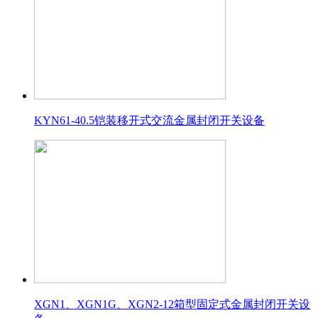
KYN61-40.5铠装移开式交流金属封闭开关设备
XGN1、XGN1G、XGN2-12箱型固定式金属封闭开关设