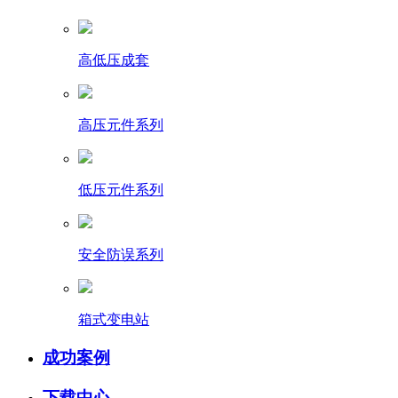
高低压成套
高压元件系列
低压元件系列
安全防误系列
箱式变电站
成功案例
下载中心