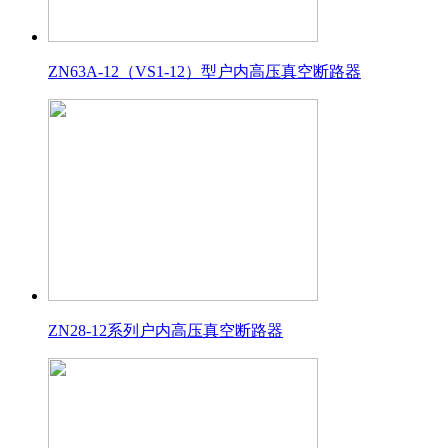
ZN63A-12（VS1-12）型户内高压真空断路器
ZN28-12系列户内高压真空断路器